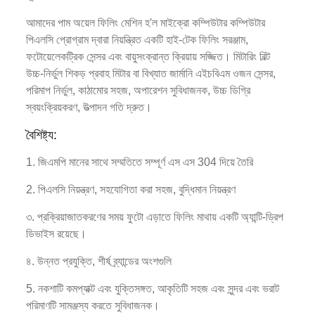
আমাদের পাম অয়েল ফিলিং মেশিন হ'ল মাইক্রো কম্পিউটার কম্পিউটার
পিএলসি প্রোগ্রাম দ্বারা নিয়ন্ত্রিত একটি হাই-টেক ফিলিং সরঞ্জাম,
ফটোয়েলেকট্রিক সেন্সর এবং বায়ুসংক্রান্ত ক্রিয়ায় সজ্জিত। মিটারিং বিল্ট
উচ্চ-নির্ভুল শিকড় প্রবাহ মিটার বা বিখ্যাত জার্মানি এইচবিএম ওজন সেন্সর,
পরিমাপ নির্ভুল, কাঠামোর সহজ, অপারেশন সুবিধাজনক, উচ্চ ডিগ্রি
স্বয়ংক্রিয়করণ, উত্পাদন গতি দ্রুত।
বৈশিষ্ট্য:
1. জিএমপি মানের সাথে সম্মতিতে সম্পূর্ণ এস এস 304 দিয়ে তৈরি
2. পিএলসি নিয়ন্ত্রণ, সহযোগিতা করা সহজ, বুদ্ধিমান নিয়ন্ত্রণ
৩. প্রক্রিয়াজাতকরণের সময় ফুটো এড়াতে ফিলিং মাথায় একটি অ্যান্টি-ড্রিপ
ডিভাইস রয়েছে।
৪. উন্নত প্রযুক্তি, শীর্ষ ব্র্যান্ডের অংশগুলি
5. নকশাটি কমপ্যাক্ট এবং যুক্তিসঙ্গত, আকৃতিটি সহজ এবং সুন্দর এবং ভরাট
পরিমাণটি সামঞ্জস্য করতে সুবিধাজনক।