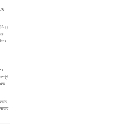
 are
ভিন্ন
্রু
মাদের
উপর
্পূর্ণ
 এবং
রবরাহ
ষজ্ঞের