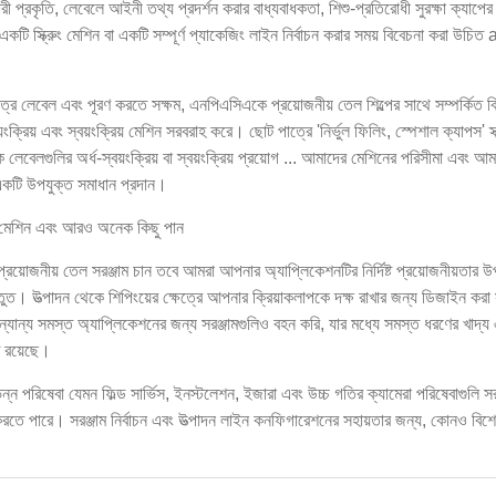
রী প্রকৃতি, লেবেলে আইনী তথ্য প্রদর্শন করার বাধ্যবাধকতা, শিশু-প্রতিরোধী সুরক্ষা ক্যাপের
টি স্ক্রুিং মেশিন বা একটি সম্পূর্ণ প্যাকেজিং লাইন নির্বাচন করার সময় বিবেচনা করা উচিত
বেল এবং পূরণ করতে সক্ষম, এনপিএসিএকে প্রয়োজনীয় তেল শিল্পের সাথে সম্পর্কিত বি
রিয় এবং স্বয়ংক্রিয় মেশিন সরবরাহ করে। ছোট পাত্রে 'নির্ভুল ফিলিং, স্পেশাল ক্যাপস' স্ক
ক লেবেলগুলির অর্ধ-স্বয়ংক্রিয় বা স্বয়ংক্রিয় প্রয়োগ ... আমাদের মেশিনের পরিসীমা এবং আ
 একটি উপযুক্ত সমাধান প্রদান।
ল মেশিন এবং আরও অনেক কিছু পান
য়োজনীয় তেল সরঞ্জাম চান তবে আমরা আপনার অ্যাপ্লিকেশনটির নির্দিষ্ট প্রয়োজনীয়তার 
। উত্পাদন থেকে শিপিংয়ের ক্ষেত্রে আপনার ক্রিয়াকলাপকে দক্ষ রাখার জন্য ডিজাইন করা সম
ান্য সমস্ত অ্যাপ্লিকেশনের জন্য সরঞ্জামগুলিও বহন করি, যার মধ্যে সমস্ত ধরণের খাদ্য
ি রয়েছে।
 পরিষেবা যেমন ফিল্ড সার্ভিস, ইনস্টলেশন, ইজারা এবং উচ্চ গতির ক্যামেরা পরিষেবাগুলি স
 করতে পারে। সরঞ্জাম নির্বাচন এবং উত্পাদন লাইন কনফিগারেশনের সহায়তার জন্য, কোনও বিশে