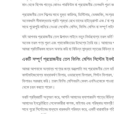
মান থেকে বিশেষ পাত্রে কোনও পারফিউম বা প্রয়োজনীয় তেলগুলি পূরণ
প্রয়োজনীয় তেল শিল্পের সাথে যুক্ত কারিগর, ডিস্টিলার, ভেষজবিদ, সংগ্রহক
অনেকগুলি সীমাবদ্ধতার প্রতি শ্রদ্ধা রেখে তাদের হাইড্রোলট এবং / বা প
সাথে পুরোপুরি মানিয়ে নেওয়া লেবেলিং মেশিন, ফিলিং মেশিন বা সম্পূর্ণ ল
যদি আপনার প্রয়োজনীয় তেল উত্পাদন লাইনে নতুন নির্ভরযোগ্য তরল ভর্তি 
অনেক তরল পণ্য পূরণ এবং প্যাকেজিংয়ের উদ্দেশ্যে তৈরি হয়। আমাদের পণ্
আমরা প্রতিটিরকম মডেল অফার করি যা বিভিন্ন সান্দ্রতা স্তরের বিভিন্ন
একটি সম্পূর্ণ প্রয়োজনীয় তেল ফিলিং মেশিন সিস্টেম ইনস
আমরা আপনাকে অন্যান্য পণ্যের জন্য যন্ত্রপাতি সহ প্রয়োজনীয় তেল ভর
কাস্টমাইজযোগ্য মাধ্যাকর্ষণ ফিলার, ওভারফ্লো ফিলারস, পিস্টন ফিলার
ফিলারও সরবরাহ করি। তরল ফিলিং মেশিনগুলি কেবল এনপিএকেকে পাওয়া যা
থেকে চয়ন করতে পারেন।
ভরাট প্রক্রিয়াটি অনুসরণ করে, আপনি আমাদের ক্যাপারগুলি পাত্রে বিভিন্
আমাদের ইনভেন্টরিতে লেবেলকারীরা কাগজ, মাইলার এবং পরিষ্কার সামগ্রী দ
সাথে পুরো সিস্টেমের মাধ্যমে ধারকগুলি পরিবহন করে, একটি ধারাবাহিক গ