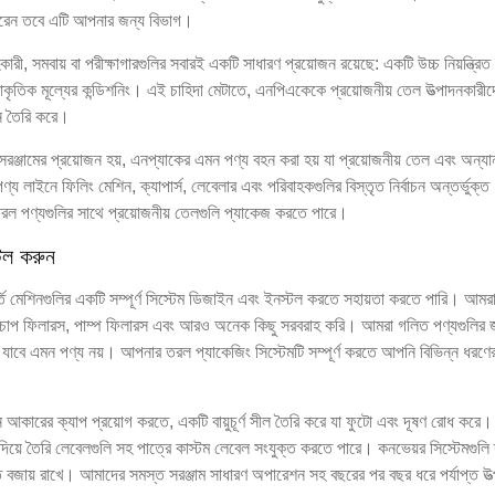
 করেন তবে এটি আপনার জন্য বিভাগ।
ারী, সমবায় বা পরীক্ষাগারগুলির সবারই একটি সাধারণ প্রয়োজন রয়েছে: একটি উচ্চ নিয়ন্ত্রিত
্রাকৃতিক মূল্যের কন্ডিশনিং। এই চাহিদা মেটাতে, এনপিএকেকে প্রয়োজনীয় তেল উত্পাদনকারীদ
াইন তৈরি করে।
সরঞ্জামের প্রয়োজন হয়, এনপ্যাকের এমন পণ্য বহন করা হয় যা প্রয়োজনীয় তেল এবং অন্যা
য লাইনে ফিলিং মেশিন, ক্যাপার্স, লেবেলার এবং পরিবাহকগুলির বিস্তৃত নির্বাচন অন্তর্ভুক্
 তরল পণ্যগুলির সাথে প্রয়োজনীয় তেলগুলি প্যাকেজ করতে পারে।
্টল করুন
্তি মেশিনগুলির একটি সম্পূর্ণ সিস্টেম ডিজাইন এবং ইনস্টল করতে সহায়তা করতে পারি। আমর
স, চাপ ফিলারস, পাম্প ফিলারস এবং আরও অনেক কিছু সরবরাহ করি। আমরা গলিত পণ্যগুলির 
বে এমন পণ্য নয়। আপনার তরল প্যাকেজিং সিস্টেমটি সম্পূর্ণ করতে আপনি বিভিন্ন ধরণে
ন আকারের ক্যাপ প্রয়োগ করতে, একটি বায়ুচূর্ণ সীল তৈরি করে যা ফুটো এবং দূষণ রোধ করে।
িয়ে তৈরি লেবেলগুলি সহ পাত্রে কাস্টম লেবেল সংযুক্ত করতে পারে। কনভেয়র সিস্টেমগুলি 
তি বজায় রাখে। আমাদের সমস্ত সরঞ্জাম সাধারণ অপারেশন সহ বছরের পর বছর ধরে পর্যাপ্ত উত