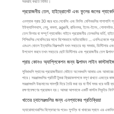
সরবরাহ করতে নির্মিত।
প্রয়োজনীয় তেল, হাইড্রোলেট এবং ফুলের জলের প্যাকে
এনপ্যাক প্রায় 30 বছর ধরে লেবেলিং এবং ফিলিং মেশিনগুলির পাশাপাশি প্রয
ইউক্যালিপথাস, লেবু, কমলা, ageষি, রাভিনসর, ইলেং-ইলেং, গোলাপউড…
তেল ফিলার বা সম্পূর্ণ প্যাকেজিং লাইনে প্রয়োজনীয় তেলগুলির ভর্তি, হা
শিশিগুলির লেবেলিংয়ের সাথে বিশেষভাবে অভিযোজিত ... এনপিএকেকে প
এমএল বোতল ইত্যাদির বিকল্পগুলি যখন সবচেয়ে বড় সমবায়, ডিস্টিলার এবং 
উপভোগ করবে তখন সবচেয়ে ছোট ডিস্টিলার এবং প্রয়োজনীয় তেল উত্পাদ
প্রায় কোনও অ্যাপ্লিকেশন জন্য উত্পাদন লাইন কাস্টমাই
সুবিধাগুলি স্থানের প্রয়োজনীয়তা মেটাতে অনেকগুলি আকার এবং আকারের বি
পারে। সরঞ্জামগুলির প্রতিটি টুকরা ক্রিয়াকলাপকে মসৃণ রাখতে একত্র
সরঞ্জামগুলি উচ্চমানের সামগ্রী দিয়ে তৈরি করা হয় যা দীর্ঘ সময় ধরে ভারী
রক্ষণাবেক্ষণের প্রয়োজন হয়। আমরা আপনাকে একটি কাস্টম লিকুইড ফিলি
খাতের চ্যালেঞ্জগুলির জন্য এনপ্যাকের প্রতিক্রিয়া
অ্যারোমাথেরাপির বিস্ফোরণের পরেও সুগন্ধি বা খাবারের স্বাদে এর একাধিক 