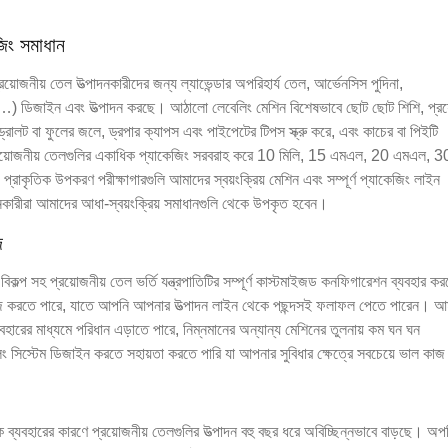
জিং সমাধান
়োজনীয় তেল উত্পাদনকারীদের জন্য ল্যাভেন্ডার অপরিহার্য তেল, আর্ভেনসিস পুদিনা,
) ডিজাইন এবং উত্পাদন করছে। আঠালো লেবেলিং মেশিন বিশেষভাবে ছোট ছোট শিশি, প্রয
ইড্রোলট বা ফুলের জলে, ড্রপার ক্যাপস এবং পাইপেটের টিপস স্ক্রু করে, এবং কাচের বা পিইটি
্রয়োজনীয় তেলগুলির একাধিক প্যাকেজিং সরবরাহ করে 10 মিলি, 15 এমএল, 20 এমএল, 3
প্রাকৃতিক উপকরণ পরীক্ষাগারগুলি আমাদের স্বয়ংক্রিয় মেশিন এবং সম্পূর্ণ প্যাকেজিং লাইন
নকারীরা আমাদের আধা-স্বয়ংক্রিয় সমাধানগুলি থেকে উপকৃত হবেন।
জ
কল্প সহ প্রয়োজনীয় তেল ভর্তি যন্ত্রপাতিটির সম্পূর্ণ কাস্টমাইজড কনফিগারেশন ব্যবহার ক
ে কাজ করতে পারে, যাতে আপনি আপনার উত্পাদন লাইন থেকে পছন্দসই ফলাফল পেতে পারেন। আ
 ব্যবহারের মাধ্যমে পরিধান এড়াতে পারে, নিম্নমানের অন্যান্য মেশিনের তুলনায় কম ঘন ঘন
ং সিস্টেম ডিজাইন করতে সহায়তা করতে পারি যা আপনার সুবিধার ক্ষেত্রে সবচেয়ে ভাল কা
ব্যবহারের কারণে প্রয়োজনীয় তেলগুলির উত্পাদন বহু বছর ধরে অবিচ্ছিন্নভাবে বাড়ছে। অপরি