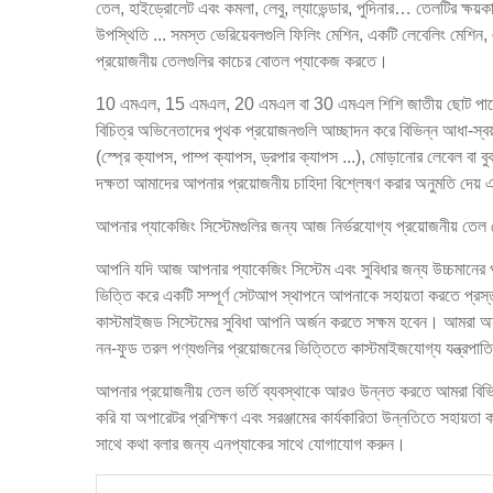
তেল, হাইড্রোলেট এবং কমলা, লেবু, ল্যাভেন্ডার, পুদিনার… তেলটির ক্ষয়কা
উপস্থিতি ... সমস্ত ভেরিয়েবলগুলি ফিলিং মেশিন, একটি লেবেলিং মেশিন, এক
প্রয়োজনীয় তেলগুলির কাচের বোতল প্যাকেজ করতে।
10 এমএল, 15 এমএল, 20 এমএল বা 30 এমএল শিশি জাতীয় ছোট পাত্রে লে
বিচিত্র অভিনেতাদের পৃথক প্রয়োজনগুলি আচ্ছাদন করে বিভিন্ন আধা-স্বয়ংক্
(স্প্রে ক্যাপস, পাম্প ক্যাপস, ড্রপার ক্যাপস ...), মোড়ানোর লেবেল বা বু
দক্ষতা আমাদের আপনার প্রয়োজনীয় চাহিদা বিশ্লেষণ করার অনুমতি দেয়
আপনার প্যাকেজিং সিস্টেমগুলির জন্য আজ নির্ভরযোগ্য প্রয়োজনীয় তে
আপনি যদি আজ আপনার প্যাকেজিং সিস্টেম এবং সুবিধার জন্য উচ্চমানের প্র
ভিত্তি করে একটি সম্পূর্ণ সেটআপ স্থাপনে আপনাকে সহায়তা করতে প্রস্তুত
কাস্টমাইজড সিস্টেমের সুবিধা আপনি অর্জন করতে সক্ষম হবেন। আমরা অন্য
নন-ফুড তরল পণ্যগুলির প্রয়োজনের ভিত্তিতে কাস্টমাইজযোগ্য যন্ত্রপাত
আপনার প্রয়োজনীয় তেল ভর্তি ব্যবস্থাকে আরও উন্নত করতে আমরা বিভিন্ন
করি যা অপারেটর প্রশিক্ষণ এবং সরঞ্জামের কার্যকারিতা উন্নতিতে সহায়তা
সাথে কথা বলার জন্য এনপ্যাকের সাথে যোগাযোগ করুন।