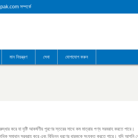
kpak.com
সম্পর্কে
মান নিয়ন্ত্রণ
সেবা
যোগাযোগ করুন
দ্ধার করে যা দৃষ্টি আকর্ষণীয় পূরণের স্তরের সাথে কম মাত্রায় পণ্য সরবরাহ করতে পারে।
াধিক সমাধান সরবরাহ করে এবং বিভিন্ন ধরণের ধারককে সংযুক্ত করতে পারে। যদি আপনি