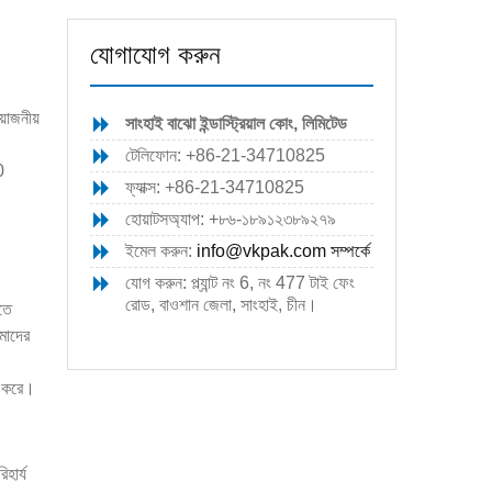
যোগাযোগ করুন
়োজনীয়
সাংহাই বাঝো ইন্ডাস্ট্রিয়াল কোং, লিমিটেড
টেলিফোন: +86-21-34710825
0
ফ্যাক্স: +86-21-34710825
হোয়াটসঅ্যাপ: +৮৬-১৮৯১২৩৮৯২৭৯
ইমেল করুন:
info@vkpak.com
সম্পর্কে
যোগ করুন: প্ল্যান্ট নং 6, নং 477 টাই ফেং
রোড, বাওশান জেলা, সাংহাই, চীন।
রতে
মাদের
জ করে।
হার্য