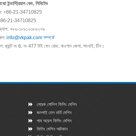
াঝো ইন্ডাস্ট্রিয়াল কোং, লিমিটেড
োন: +86-21-34710825
স: +86-21-34710825
সঅ্যাপ: +৮৬-১৮৯১২৩৮৯২৭৯
রুন:
info@vkpak.com
সম্পর্কে
: প্ল্যান্ট নং 6, নং 477 টাই ফেং রোড, বাওশান জেলা, সাংহাই, চীন।
পেরেক পোলিশ ফিলিং মেশিন
জলপাই তেল ভর্তি মেশিন
পাম অয়েল ফিলিং মেশিন
ফিলিং মেশিন আটকান