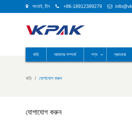
সাংহাই, চীন
+86-18912389279
info@v
বাড়ি
আমাদের সম্পর্কে
পণ্য
গ্রাহকরা
বাড়ি
যোগাযোগ করুন
যোগাযোগ করুন