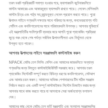
তরল ভরাট প্রক্রিয়াটি সমাপ্ত হওয়ার পরে, ক্যাপারগুলি কন্টেনারগুলিতে
কাস্টম আকারের এবং আকারযুক্ত ক্যাপগুলি রাখতে পারে। লেবেল মেশিনগুলি
কাস্টম চিত্র এবং পাঠ্য সহ ব্র্যান্ডযুক্ত লেবেল প্রয়োগ করতে পারে। পুরো
উত্পাদন লাইনে পণ্যগুলি দক্ষতার সাথে পরিবহণের জন্য, কনভেয়রযোগ্য গতি
সেটিংস এবং কনফিগারেশনের সাথে পরিবাহকগুলি উপলব্ধ। আপনার সুবিধার্থে
এই যন্ত্রপাতিটির সংমিশ্রণটি ব্যবহার করে আপনি পুরো প্যাকেজিং প্রক্রিয়া
জুড়ে শুরু থেকে শেষ পর্যন্ত সর্বাধিক উত্পাদনশীলতা এবং নির্ভুলতা থেকে
উপকৃত হতে পারেন।
আপনার উত্পাদনের লাইনে সরঞ্জামগুলি কাস্টমাইজ করুন
NPACK মোটর তেল ফিলিং মেশিন এবং আমাদের জায়গুলিতে অন্যান্য
পণ্যগুলির জন্য বিস্তৃত কাস্টমাইজিবিলিটি সরবরাহ করে। আপনার তরল
প্যাকেজিং সিস্টেমটি সম্পূর্ণ করতে বিভিন্ন ধরণের কনফিগারেশন, সেটআপ
এবং আকার চয়ন করুন। আমাদের অভিজ্ঞ পেশাদারদের টিম সঠিক সরঞ্জাম
নির্বাচন করতে এবং একটি সম্পূর্ণ কাস্টমাইজড সিস্টেম ডিজাইন করার জন্য
আপনার সাথে কাজ করতে পারে যা আপনাকে সেরা অর্জনযোগ্য ফলাফল
দেয়।
আমাদের কাছ থেকে মোটর তেল ভর্তি যন্ত্রপাতি এবং অন্যান্য সরঞ্জামগুলির