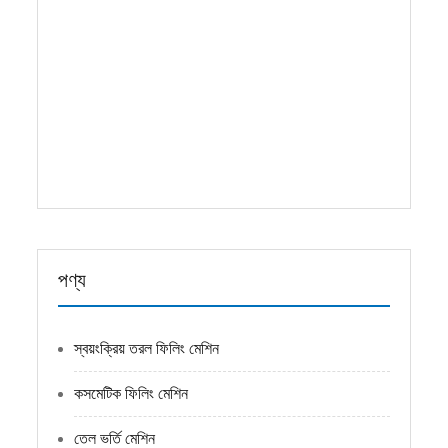
রস, পানীয় ইত্যাদি তরল / সসের সাথে যোগাযোগ করা সমস্ত
অংশই উচ্চমানের স্টেইনলেস স্টিল। মেশিন ফিলিংয়ের জন্য
পিস্টন পাম্প গ্রহণ করে the পজিশন পাম্প সামঞ্জস্য করে,
দ্রুত গতি এবং উচ্চ নির্ভুলতার সাথে এটি একটি বোতলের সমস্ত
বোতল পূরণ করতে পারে। প্রধান ...
আরও পড়ুন
পণ্য
স্বয়ংক্রিয় তরল ফিলিং মেশিন
কসমেটিক ফিলিং মেশিন
তেল ভর্তি মেশিন