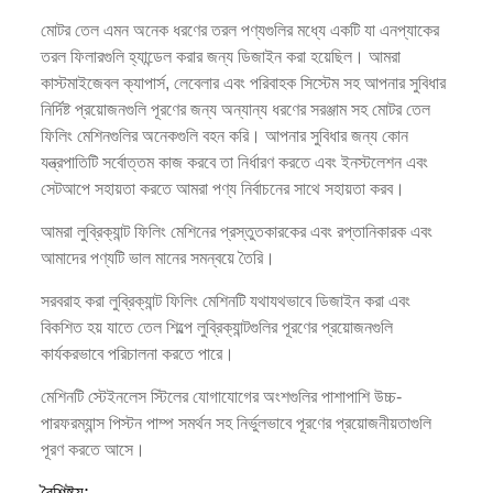
মোটর তেল এমন অনেক ধরণের তরল পণ্যগুলির মধ্যে একটি যা এনপ্যাকের
তরল ফিলারগুলি হ্যান্ডেল করার জন্য ডিজাইন করা হয়েছিল। আমরা
কাস্টমাইজেবল ক্যাপার্স, লেবেলার এবং পরিবাহক সিস্টেম সহ আপনার সুবিধার
নির্দিষ্ট প্রয়োজনগুলি পূরণের জন্য অন্যান্য ধরণের সরঞ্জাম সহ মোটর তেল
ফিলিং মেশিনগুলির অনেকগুলি বহন করি। আপনার সুবিধার জন্য কোন
যন্ত্রপাতিটি সর্বোত্তম কাজ করবে তা নির্ধারণ করতে এবং ইনস্টলেশন এবং
সেটআপে সহায়তা করতে আমরা পণ্য নির্বাচনের সাথে সহায়তা করব।
আমরা লুব্রিক্যান্ট ফিলিং মেশিনের প্রস্তুতকারকের এবং রপ্তানিকারক এবং
আমাদের পণ্যটি ভাল মানের সমন্বয়ে তৈরি।
সরবরাহ করা লুব্রিক্যান্ট ফিলিং মেশিনটি যথাযথভাবে ডিজাইন করা এবং
বিকশিত হয় যাতে তেল শিল্পে লুব্রিক্যান্টগুলির পূরণের প্রয়োজনগুলি
কার্যকরভাবে পরিচালনা করতে পারে।
মেশিনটি স্টেইনলেস স্টিলের যোগাযোগের অংশগুলির পাশাপাশি উচ্চ-
পারফরম্যান্স পিস্টন পাম্প সমর্থন সহ নির্ভুলভাবে পূরণের প্রয়োজনীয়তাগুলি
পূরণ করতে আসে।