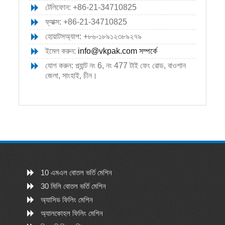
টেলিফোন: +86-21-34710825
ফ্যাক্স: +86-21-34710825
হোয়াটসঅ্যাপ: +৮৬-১৮৯১২৩৮৯২৭৯
ইমেল করুন:
info@vkpak.com
সম্পর্কে
যোগ করুন: প্ল্যান্ট নং 6, নং 477 টাই ফেং রোড, বাওশান
জেলা, সাংহাই, চীন।
10 এমএল বোতল ভর্তি মেশিন
30 মিলি বোতল ভর্তি মেশিন
অ্যাসিড ফিলিং মেশিন
অ্যালকোহল ফিলিং মেশিন