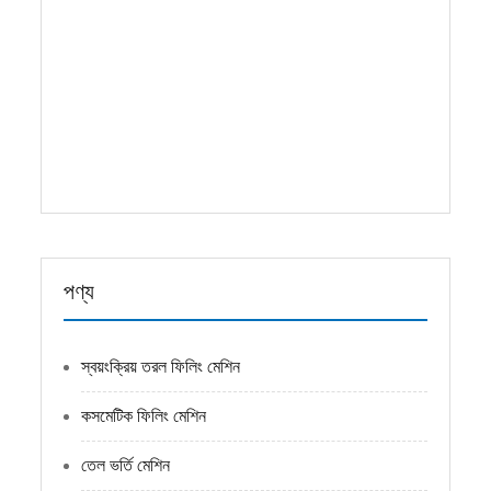
দ্বারা সরবরাহ করা ক্যাম বিভাজন প্লেট সহ উচ্চ নির্ভুলতা সূচক
মেকানিজম দ্বারা সরবরাহিত প্লেট বিভাজন করে কর্কটি স্থাপন
করে। কোসিন ত্বরণ ক্যাম ড্রাইভ ক্যাপ-ক্ল্যাম্পিং
স্টেশনগুলিকে তোলে ...
আরও পড়ুন
পণ্য
স্বয়ংক্রিয় তরল ফিলিং মেশিন
কসমেটিক ফিলিং মেশিন
তেল ভর্তি মেশিন