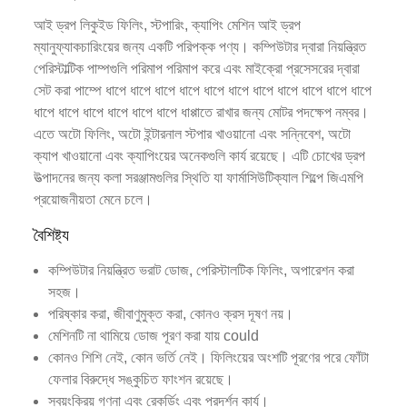
আই ড্রপ লিকুইড ফিলিং, স্টপারিং, ক্যাপিং মেশিন আই ড্রপ
ম্যানুফ্যাকচারিংয়ের জন্য একটি পরিপক্ক পণ্য। কম্পিউটার দ্বারা নিয়ন্ত্রিত
পেরিস্টাল্টিক পাম্পগুলি পরিমাপ পরিমাপ করে এবং মাইক্রো প্রসেসরের দ্বারা
সেট করা পাম্পে ধাপে ধাপে ধাপে ধাপে ধাপে ধাপে ধাপে ধাপে ধাপে ধাপে ধাপে
ধাপে ধাপে ধাপে ধাপে ধাপে ধাপে ধাপ্পাতে রাখার জন্য মোটর পদক্ষেপ নম্বর।
এতে অটো ফিলিং, অটো ইন্টারনাল স্টপার খাওয়ানো এবং সন্নিবেশ, অটো
ক্যাপ খাওয়ানো এবং ক্যাপিংয়ের অনেকগুলি কার্য রয়েছে। এটি চোখের ড্রপ
উত্পাদনের জন্য কলা সরঞ্জামগুলির স্থিতি যা ফার্মাসিউটিক্যাল শিল্পে জিএমপি
প্রয়োজনীয়তা মেনে চলে।
বৈশিষ্ট্য
কম্পিউটার নিয়ন্ত্রিত ভরাট ডোজ, পেরিস্টালটিক ফিলিং, অপারেশন করা
সহজ।
পরিষ্কার করা, জীবাণুমুক্ত করা, কোনও ক্রস দূষণ নয়।
মেশিনটি না থামিয়ে ডোজ পূরণ করা যায় could
কোনও শিশি নেই, কোন ভর্তি নেই। ফিলিংয়ের অংশটি পূরণের পরে ফোঁটা
ফেলার বিরুদ্ধে সঙ্কুচিত ফাংশন রয়েছে।
স্বয়ংক্রিয় গণনা এবং রেকর্ডিং এবং প্রদর্শন কার্য।