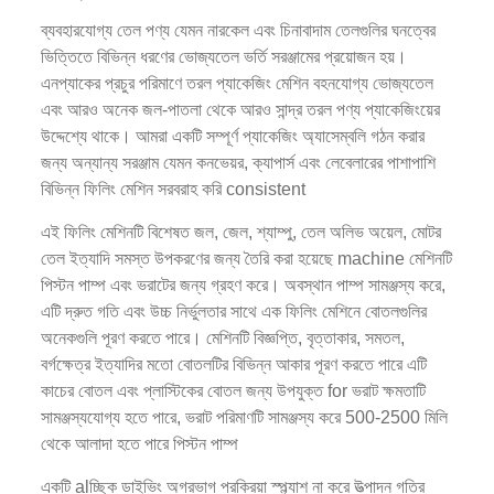
ব্যবহারযোগ্য তেল পণ্য যেমন নারকেল এবং চিনাবাদাম তেলগুলির ঘনত্বের
ভিত্তিতে বিভিন্ন ধরণের ভোজ্যতেল ভর্তি সরঞ্জামের প্রয়োজন হয়।
এনপ্যাকের প্রচুর পরিমাণে তরল প্যাকেজিং মেশিন বহনযোগ্য ভোজ্যতেল
এবং আরও অনেক জল-পাতলা থেকে আরও সান্দ্র তরল পণ্য প্যাকেজিংয়ের
উদ্দেশ্যে থাকে। আমরা একটি সম্পূর্ণ প্যাকেজিং অ্যাসেম্বলি গঠন করার
জন্য অন্যান্য সরঞ্জাম যেমন কনভেয়র, ক্যাপার্স এবং লেবেলারের পাশাপাশি
বিভিন্ন ফিলিং মেশিন সরবরাহ করি consistent
এই ফিলিং মেশিনটি বিশেষত জল, জেল, শ্যাম্পু, তেল অলিভ অয়েল, মোটর
তেল ইত্যাদি সমস্ত উপকরণের জন্য তৈরি করা হয়েছে machine মেশিনটি
পিস্টন পাম্প এবং ভরাটের জন্য গ্রহণ করে। অবস্থান পাম্প সামঞ্জস্য করে,
এটি দ্রুত গতি এবং উচ্চ নির্ভুলতার সাথে এক ফিলিং মেশিনে বোতলগুলির
অনেকগুলি পূরণ করতে পারে। মেশিনটি বিজ্ঞপ্তি, বৃত্তাকার, সমতল,
বর্গক্ষেত্র ইত্যাদির মতো বোতলটির বিভিন্ন আকার পূরণ করতে পারে এটি
কাচের বোতল এবং প্লাস্টিকের বোতল জন্য উপযুক্ত for ভরাট ক্ষমতাটি
সামঞ্জস্যযোগ্য হতে পারে, ভরাট পরিমাণটি সামঞ্জস্য করে 500-2500 মিলি
থেকে আলাদা হতে পারে পিস্টন পাম্প
একটি alচ্ছিক ডাইভিং অগ্রভাগ প্রক্রিয়া স্প্ল্যাশ না করে উত্পাদন গতির