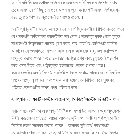
আপনি যদি নিজের উত্পাদন লাইনে ভোজ্যতেল ভর্তি সরঞ্জাম ইনস্টল করার
চেয়ে আরও বেশি কিছু চান তবে আপনার পুরো সমাবেশটি আরও নির্ভরযোগ্য
করে তুলতে আপনার প্রয়োজনীয় সরঞ্জাম রয়েছে।
ভরাট প্রক্রিয়াটির আগে, আমাদের বোতল পরিষ্কারকারীরা নিশ্চিত করতে পারে
যে ধারকগুলি ক্ষতিকারক ব্যাকটিরিয়া সহ কোনও সম্ভাব্য দূষক থেকে মুক্ত।
সরঞ্জামগুলি নির্ভুলভাবে পাত্রে পূরণ করার পরে, ক্যাপিং মেশিনগুলি কাস্টম-
আকারের বোতলগুলিতে বিভিন্ন আকার এবং আকারের বায়ুচঞ্চল ক্যাপগুলি
সংযুক্ত করতে পারে এবং লেবেলাররা পণ্যের তথ্য এবং ব্র্যান্ডগুলি প্রদর্শন
করে এমন চিত্র এবং পাঠ্যযুক্ত উচ্চমানের লেবেল রাখতে পারে।
কনভেয়রগুলির একটি সিস্টেম প্রতিটি পণ্যকে সর্বোচ্চ লাভের জন্য নির্ধারিত
সময়ের মধ্যে পূরণ করা এবং প্যাক করা হয়েছে তা নিশ্চিত করে সুসংগত
গতিতে স্টেশনগুলির মধ্যে পণ্য পরিবহণ করে।
এনপ্যাক এ একটি কাস্টম অয়েল প্যাকেজিং সিস্টেম ডিজাইন পান
স্থান প্রয়োজনীয়তা এবং পণ্য নির্দিষ্টকরণ সম্পর্কিত আপনার অ্যাপ্লিকেশন
নির্দিষ্ট প্রয়োজন মেটাতে, আমরা আপনার সুবিধার্থে একটি সম্পূর্ণ প্যাকেজিং
সিস্টেম নকশা সাহায্য করতে পারেন। আপনার সুবিধার্থে সরঞ্জামগুলি
যথাযথভাবে প্রয়োগ করা হচ্ছে তা নিশ্চিত করার জন্য, আমরা ইনস্টলেশন