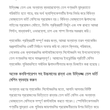
উদ্ভিজ্জ তেল এবং অন্যান্য ব্যবহারযোগ্য তেল পণ্যগুলি সান্দ্রতাতে
পরিবর্তিত হতে পারে, যার অর্থ অ্যাপ্লিকেশনটির উপর নির্ভর করে বিভিন্ন
ভোজ্যতেল ভর্তি মেশিনের প্রয়োজন হয়। বিভিন্ন ভোজ্যতেল উত্পাদনের
লাইনের প্রয়োজন মেটাতে, ফিলিং প্রক্রিয়াটি নির্ভুল এবং দক্ষ রাখতে আমরা
পিস্টন, মাধ্যাকর্ষণ, ওভারফ্লো, চাপ এবং পাম্প ফিলার সরবরাহ করি।
প্যাকেজিং প্রক্রিয়াটি সম্পূর্ণ করার জন্য, আমরা অন্যান্য তরল প্যাকেজিং
যন্ত্রপাতিগুলির একটি নির্বাচন অফার করি যা বোতল ক্লিনার, পরিবাহক,
লেবেলার এবং ক্যাপারগুলির কাস্টমাইজযোগ্য সিস্টেমগুলি সহ উপভোগযোগ্য
তেল পণ্যগুলির সাথে সামঞ্জস্যপূর্ণ। আমাদের ইনভেন্টরির প্রতিটি মেশিন
প্যাকেজিং সুবিধাগুলিতে সর্বাধিক উত্পাদনশীলতার জন্য ডিজাইন করা হয়েছে।
অনেক কনফিগারেশন সহ উচ্চমানের রান্না এবং উদ্ভিজ্জ তেল ভর্তি
মেশিন ব্যবহার করুন
অন্যান্য ধরণের প্যাকেজিং সিস্টেমগুলির মতো, আপনি আপনার নির্দিষ্ট
প্রয়োগের প্রয়োজনের ভিত্তিতে রান্নার তেল ভর্তি মেশিন এবং অন্যান্য
ভোজ্যতেল মেশিনকে সম্পূর্ণ কাস্টমাইজ করতে পারেন। স্পেসিফিকেশনগুলি
পণ্যটির সান্দ্রতা এবং সুবিধার জায়গাগুলির প্রয়োজনীয়তার উপর ভিত্তি করে