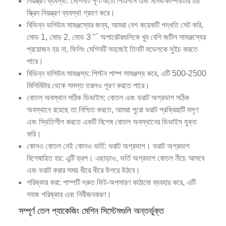
নিয়ন্ত্রণ ব্যবস্থা: মেশিনটি পূর্ণ-অটো পিএলসি এবং মানব-কম্পিউটার টাচ
স্ক্রিন নিয়ন্ত্রণ ব্যবস্থা গ্রহণ করে।
বিভিন্ন ভলিউম সামঞ্জস্যের জন্য, আমরা বেশ কয়েকটি পদ্ধতি সেট করি,
মোড 1, মোড 2, মোড 3 "` অপারেটরগুলিকে খুব বেশি জটিল সামঞ্জস্যের
প্রয়োজন হয় না, ফিলিং মেশিনটি সহজেই তিনটি মডেলকে সুইচ করতে
পারে।
বিভিন্ন ভলিউম সামঞ্জস্য: পিস্টন পাম্প সামঞ্জস্য করে, এটি 500-2500
মিলিমিটার থেকে সমস্ত তরলও পূরণ করতে পারে।
বোতল অবস্থান সঠিক ডিভাইস: বোতল এবং ভরাট অগ্রভাগ সঠিক
অবস্থানে রয়েছে তা নিশ্চিত করতে, আমরা পুরো ভরাট প্রক্রিয়াটি মসৃণ
এবং স্থিতিশীল করতে একটি বিশেষ বোতল অবস্থানের ডিভাইস যুক্ত
করি।
কোনও বোতল নেই কোনও ভর্তি: ভরাট অগ্রভাগ। ভরাট অগ্রভাগ
বিশেষায়িত হয়: এন্টি ড্রপ। এছাড়াও, ভর্তি অগ্রভাগ বোতল নীচে আসবে
এবং ভরাট করার সময় ধীরে ধীরে উপরে উঠবে।
পরিষ্কার করা: পাম্পটি দ্রুত ফিট-অপসারণ কাঠামো ব্যবহার করে, এটি
সহজ পরিষ্কার এবং নির্বীজনকরণ।
সম্পূর্ণ তেল প্যাকেজিং মেশিন সিস্টেমগুলি অন্তর্ভুক্ত