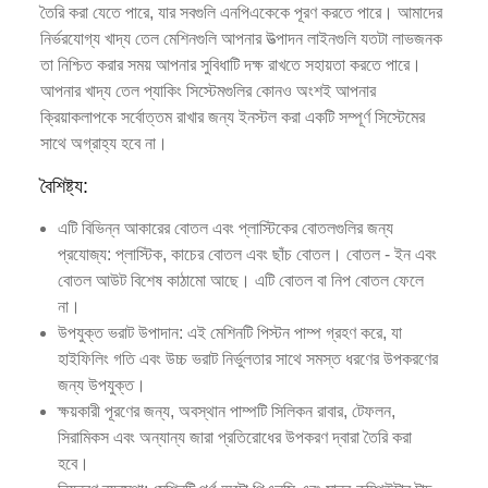
তৈরি করা যেতে পারে, যার সবগুলি এনপিএকেকে পূরণ করতে পারে। আমাদের
নির্ভরযোগ্য খাদ্য তেল মেশিনগুলি আপনার উত্পাদন লাইনগুলি যতটা লাভজনক
তা নিশ্চিত করার সময় আপনার সুবিধাটি দক্ষ রাখতে সহায়তা করতে পারে।
আপনার খাদ্য তেল প্যাকিং সিস্টেমগুলির কোনও অংশই আপনার
ক্রিয়াকলাপকে সর্বোত্তম রাখার জন্য ইনস্টল করা একটি সম্পূর্ণ সিস্টেমের
সাথে অগ্রাহ্য হবে না।
বৈশিষ্ট্য:
এটি বিভিন্ন আকারের বোতল এবং প্লাস্টিকের বোতলগুলির জন্য
প্রযোজ্য: প্লাস্টিক, কাচের বোতল এবং ছাঁচ বোতল। বোতল - ইন এবং
বোতল আউট বিশেষ কাঠামো আছে। এটি বোতল বা নিপ বোতল ফেলে
না।
উপযুক্ত ভরাট উপাদান: এই মেশিনটি পিস্টন পাম্প গ্রহণ করে, যা
হাইফিলিং গতি এবং উচ্চ ভরাট নির্ভুলতার সাথে সমস্ত ধরণের উপকরণের
জন্য উপযুক্ত।
ক্ষয়কারী পূরণের জন্য, অবস্থান পাম্পটি সিলিকন রাবার, টেফলন,
সিরামিকস এবং অন্যান্য জারা প্রতিরোধের উপকরণ দ্বারা তৈরি করা
হবে।