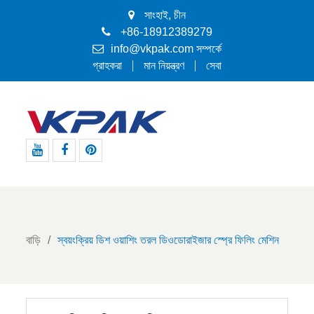
সাংহাই, চীন
+86-18912389279
info@vkpak.com
সম্পর্কে
গ্রাহকরা
মান নিয়ন্ত্রণ
সেবা
ইউটিউব
ফেসবুক
পিন্টারেস্ট
বাড়ি
স্বয়ংক্রিয় ডিশ ওয়াশিং তরল ডিওডোরাইজার স্প্রে ফিলিং মেশিন