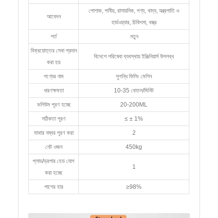
পোশাক, পানীয়, রাসায়নিক, পণ্য, খাদ্য, যন্ত্রপাতি ও
আবেদন
হার্ডওয়্যার, চিকিৎসা, বস্ত্র
শর্ত
নতুন
বিক্রয়োত্তর সেবা প্রদান
বিদেশে পরিষেবা ব্যবস্থায় ইঞ্জিনিয়ার্স উপলব্ধ
করা হয়
পণ্যের নাম
সুগন্ধি ফিলিং মেশিন
ধারণক্ষমতা
10-35 বোতল/মিনিট
ভলিউম পূরণ হচ্ছে
20-200ML
সঠিকতা পূরণ
≤ ± 1%
মাথার নম্বর পূরণ করা
2
নেট ওজন
450kg
প্লাড/ড্রপার হেড যোগ
1
করা হচ্ছে
পাশের হার
≥98%