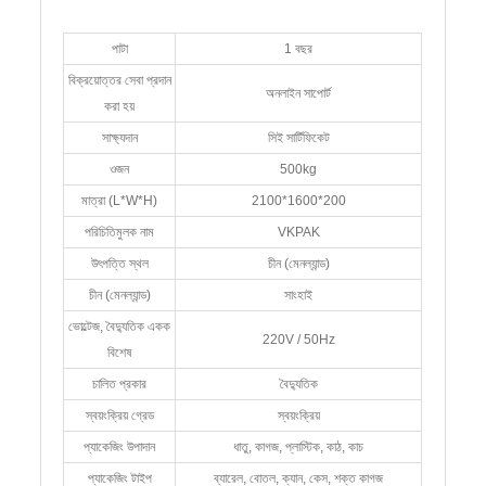
পাটা
1 বছর
বিক্রয়োত্তর সেবা প্রদান
অনলাইন সাপোর্ট
করা হয়
সাক্ষ্যদান
সিই সার্টিফিকেট
ওজন
500kg
মাত্রা (L*W*H)
2100*1600*200
পরিচিতিমুলক নাম
VKPAK
উৎপত্তি স্থল
চীন (মেনল্যান্ড)
চীন (মেনল্যান্ড)
সাংহাই
ভোল্টেজ, বৈদ্যুতিক একক
220V / 50Hz
বিশেষ
চালিত প্রকার
বৈদ্যুতিক
স্বয়ংক্রিয় গ্রেড
স্বয়ংক্রিয়
প্যাকেজিং উপাদান
ধাতু, কাগজ, প্লাস্টিক, কাঠ, কাচ
প্যাকেজিং টাইপ
ব্যারেল, বোতল, ক্যান, কেস, শক্ত কাগজ