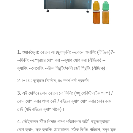
1. ওয়ার্কফ্লো: বোতল আনস্ক্র্যাম্বলিং --বোতল ওয়াশিং (ঐচ্ছিক)?-
--ফিলিং --স্প্রেয়ার যোগ করা --ক্যাপ যোগ করা (ঐচ্ছিক) --
ক্যাপিং --লেবেলিং --রিবন প্রিন্টিং/কালি জেট প্রিন্টিং (ঐচ্ছিক)।
2. PLC কন্ট্রোল সিস্টেম, রঙ স্পর্শ পর্দা প্রদর্শন.
3. এই মেশিনে কোন বোতল নো ফিলিং (শুধু পেরিস্টালটিক পাম্প) /
কোন যোগ করার পাম্প নেই / বাইরের ক্যাপ যোগ করার কোন কাজ
নেই (যদি বাইরের ক্যাপ থাকে)।
4. স্টেইনলেস স্টীল পিস্টন পাম্প পরিমাণগত ভর্তি, বায়ুসংক্রান্ত
যোগ ক্যাপ, স্ক্রু ক্যাপিং উত্তোলন. সঠিক ফিলিং পরিমাপ, মসৃণ স্ক্রু