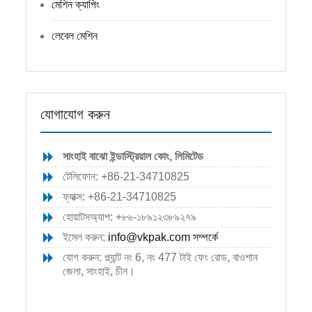
মেশিন ক্যাপিং
লেবেল মেশিন
যোগাযোগ করুন
সাংহাই বাঝো ইন্ডাস্ট্রিয়াল কোং, লিমিটেড
টেলিফোন: +86-21-34710825
ফ্যাক্স: +86-21-34710825
হোয়াটসঅ্যাপ: +৮৬-১৮৯১২৩৮৯২৭৯
ইমেল করুন:
info@vkpak.com
সম্পর্কে
যোগ করুন: প্ল্যান্ট নং 6, নং 477 টাই ফেং রোড, বাওশান
জেলা, সাংহাই, চীন।